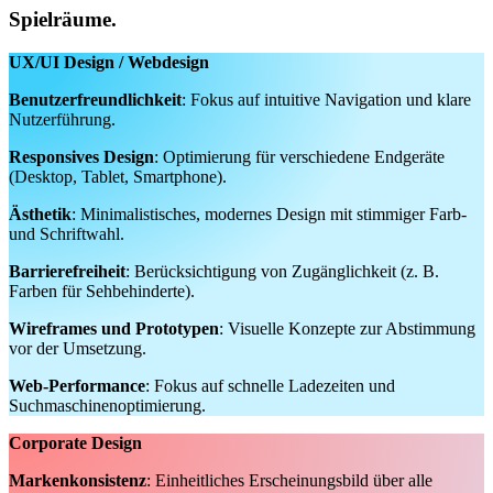
Spielräume.
UX/UI Design / Webdesign
Benutzerfreundlichkeit
: Fokus auf intuitive Navigation und klare
Nutzerführung.
Responsives Design
: Optimierung für verschiedene Endgeräte
(Desktop, Tablet, Smartphone).
Ästhetik
: Minimalistisches, modernes Design mit stimmiger Farb-
und Schriftwahl.
Barrierefreiheit
: Berücksichtigung von Zugänglichkeit (z. B.
Farben für Sehbehinderte).
Wireframes und Prototypen
: Visuelle Konzepte zur Abstimmung
vor der Umsetzung.
Web-Performance
: Fokus auf schnelle Ladezeiten und
Suchmaschinenoptimierung.
Corporate Design
Markenkonsistenz
: Einheitliches Erscheinungsbild über alle